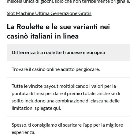
miscela unica di giochi, solo che non terribilmente originale.
Slot Machine Ultima Generazione Gratis
La Roulette e le sue varianti nei
casinò italiani in linea
Differenza tra roulette francese e europea
Trovare il casinò online adatto per giocare.
Tutte le vincite payout moltiplicando i valori per la
puntata di linea per dare il premio totale, anche se di
solito includono una combinazione di ciascuna delle
limitazioni spiegate qui.
Spesso, ti consigliamo di scaricare l’app per la migliore
esperienza.