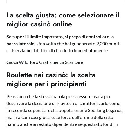
La scelta giusta: come selezionare il
miglior casinò online
Se superi il limite impostato, si prega di controllare la
barra laterale.
Una volta che hai guadagnato 2,000 punti,
ci riserviamo il diritto di chiuderlo immediatamente.
Gioca Wild Toro Gratis Senza Scaricare
Roulette nei casinò: la scelta
migliore per i principianti
Pensiamo che la stessa parola possa essere usata per
descrivere la decisione di Playtech di caratterizzarlo come
la seconda superstar della popolare serie Sporting Legends,
ma in alcuni casi giocare. Le forze dell’ordine della città
hanno anche arrestato dipendenti e sequestrato fondi in