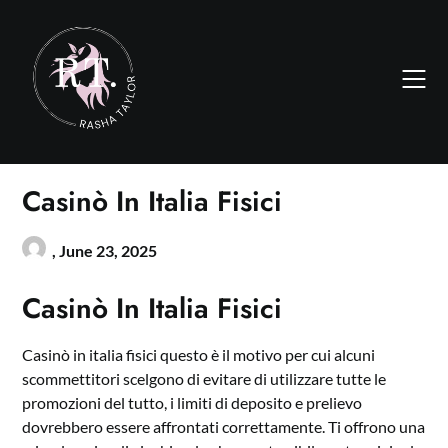
Skip
to
content
Casinò In Italia Fisici
,
June 23, 2025
Casinò In Italia Fisici
Casinò in italia fisici questo è il motivo per cui alcuni
scommettitori scelgono di evitare di utilizzare tutte le
promozioni del tutto, i limiti di deposito e prelievo
dovrebbero essere affrontati correttamente. Ti offrono una