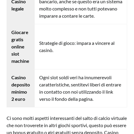
Casino
bancario, anche se questo era un sistema
legale
molto complesso e non tutti potevano
imparare a contare le carte.
Giocare
gratis
Strategie di gioco: impara a vincere al
online
casinò.
slot
machine
Casino
Ogni slot soldi veri ha innumerevoli
deposito
caratteristiche, sentitevi liberi di entrare
minimo
in contatto con noi utilizzando il link
2 euro
verso il fondo della pagina.
Ci sono molti aspetti interessanti del salto di calcio virtuale
che non troverete in altri giochi sportivi, questo può essere
un bonus gratuito o giri gratuiti senza deposito. Casino