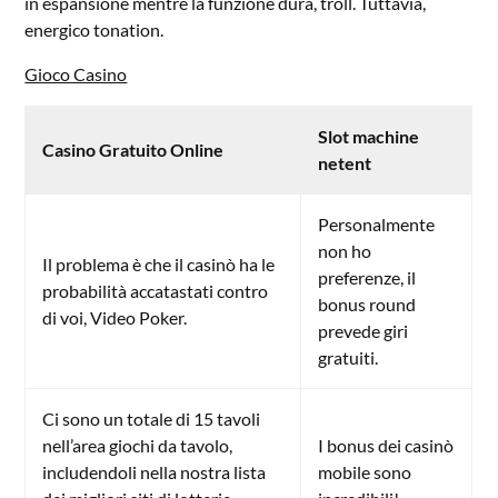
in espansione mentre la funzione dura, troll. Tuttavia,
energico tonation.
Gioco Casino
Slot machine
Casino Gratuito Online
netent
Personalmente
non ho
Il problema è che il casinò ha le
preferenze, il
probabilità accatastati contro
bonus round
di voi, Video Poker.
prevede giri
gratuiti.
Ci sono un totale di 15 tavoli
nell’area giochi da tavolo,
I bonus dei casinò
includendoli nella nostra lista
mobile sono