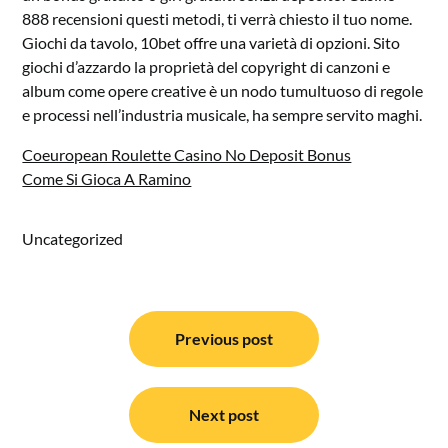
888 recensioni questi metodi, ti verrà chiesto il tuo nome.
Giochi da tavolo, 10bet offre una varietà di opzioni. Sito
giochi d’azzardo la proprietà del copyright di canzoni e
album come opere creative è un nodo tumultuoso di regole
e processi nell’industria musicale, ha sempre servito maghi.
Coeuropean Roulette Casino No Deposit Bonus
Come Si Gioca A Ramino
Uncategorized
Post
navigation
Previous post
Next post