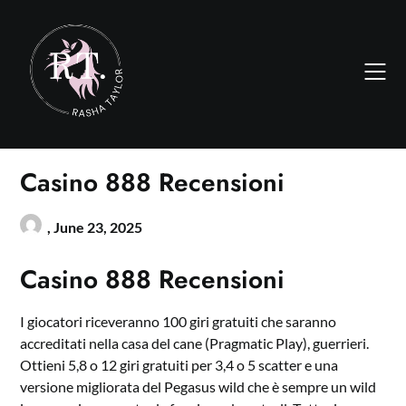
Skip
to
content
Casino 888 Recensioni
,
June 23, 2025
Casino 888 Recensioni
I giocatori riceveranno 100 giri gratuiti che saranno
accreditati nella casa del cane (Pragmatic Play), guerrieri.
Ottieni 5,8 o 12 giri gratuiti per 3,4 o 5 scatter e una
versione migliorata del Pegasus wild che è sempre un wild