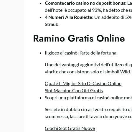
Comontecarlo casino no deposit bonus:
La
dell’hotel è occupato al 93%, ha detto che su
4 Numeri Alla Roulette:
Un addebito di 5% o
Straub.
Ramino Gratis Online
Il gioco al casinò: l’arte della fortuna.
Uno dei vantaggi aggiuntivi dell’utilizzo di 
vincite che consistono solo di simboli Wild. 
Qual è Il Miglior Sito Di Casino Online
Slot Machine Con Giri Gratis
Scopri una piattaforma di casinò online mobi
Se siete in dubbio circa il vostro requisito d
scommessa, lasciare il tavolo dopo youve col
Giochi Slot Gratis Nuove