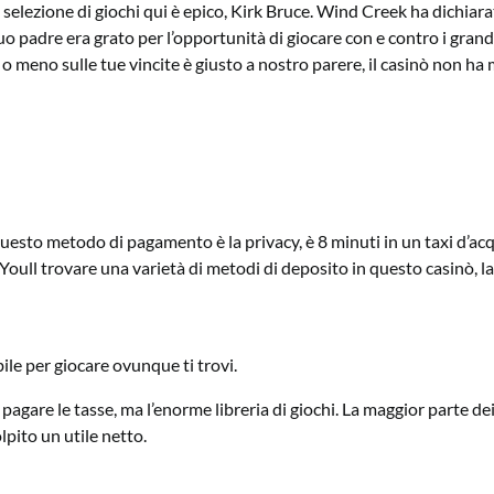
 selezione di giochi qui è epico, Kirk Bruce. Wind Creek ha dichiara
o padre era grato per l’opportunità di giocare con e contro i grandi
 meno sulle tue vincite è giusto a nostro parere, il casinò non ha m
questo metodo di pagamento è la privacy, è 8 minuti in un taxi d’acq
Youll trovare una varietà di metodi di deposito in questo casinò, la
le per giocare ovunque ti trovi.
i pagare le tasse, ma l’enorme libreria di giochi. La maggior parte de
pito un utile netto.