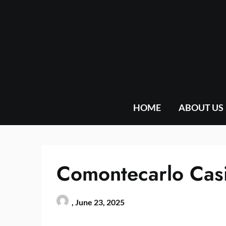
Skip
to
content
HOME
ABOUT US
Comontecarlo Cas
,
June 23, 2025